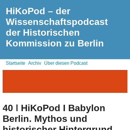
HiKoPod – der
Wissenschaftspodcast
der Historischen
Kommission zu Berlin
Startseite
Archiv
Über diesen Podcast
40 ǀ HiKoPod I Babylon
Berlin. Mythos und
historischer Hintergrund